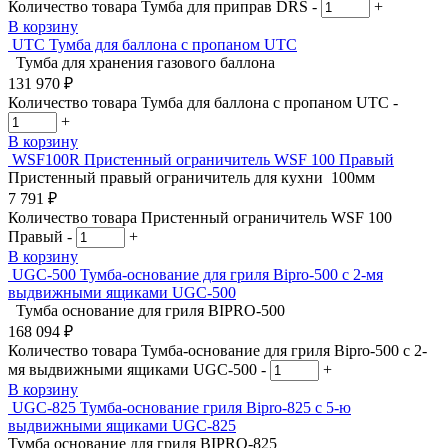
Количество товара Тумба для приправ DRS
-
+
В корзину
UTC
Тумба для баллона с пропаном UTC
Тумба для хранения газового баллона
131 970
₽
Количество товара Тумба для баллона с пропаном UTC
-
+
В корзину
WSF100R
Пристенный ограничитель WSF 100 Правый
Пристенный правый ограничитель для кухни 100мм
7 791
₽
Количество товара Пристенный ограничитель WSF 100
Правый
-
+
В корзину
UGC-500
Тумба-основание для гриля Bipro-500 с 2-мя
выдвижными ящиками UGC-500
Тумба основание для гриля BIPRO-500
168 094
₽
Количество товара Тумба-основание для гриля Bipro-500 с 2-
мя выдвижными ящиками UGC-500
-
+
В корзину
UGC-825
Тумба-основание гриля Bipro-825 с 5-ю
выдвижными ящиками UGC-825
Тумба основание для гриля BIPRO-825