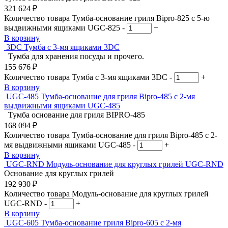
321 624
₽
Количество товара Тумба-основание гриля Bipro-825 с 5-ю
выдвижными ящиками UGC-825
-
+
В корзину
3DC
Тумба с 3-мя ящиками 3DC
Тумба для хранения посуды и прочего.
155 676
₽
Количество товара Тумба с 3-мя ящиками 3DC
-
+
В корзину
UGC-485
Тумба-основание для гриля Bipro-485 с 2-мя
выдвижными ящиками UGC-485
Тумба основание для гриля BIPRO-485
168 094
₽
Количество товара Тумба-основание для гриля Bipro-485 с 2-
мя выдвижными ящиками UGC-485
-
+
В корзину
UGC-RND
Модуль-основание для круглых грилей UGC-RND
Основание для круглых грилей
192 930
₽
Количество товара Модуль-основание для круглых грилей
UGC-RND
-
+
В корзину
UGC-605
Тумба-основание гриля Bipro-605 с 2-мя