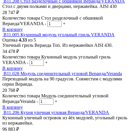
В11.208
Стол разделочный с обшивкой Веранда/VERANDA
Стол с двумя полками и дверцами, нержавейка. AISI 430
28 747
₽
Количество товара Стол разделочный с обшивкой
Веранда/VERANDA
-
+
В корзину
В11.005
Кухонный модуль угольный гриль VERANDA
Оценка
4.33
из 5
Уличный гриль Веранда Топ. Из нержавейки AISI 430.
34 478
₽
Количество товара Кухонный модуль угольный гриль
VERANDA
-
+
В корзину
В11.028
Модуль соединительный угловой Веранда/Veranda
Переходный модуль на 90 градусов. Совместим с модулями
серии Веранда.
20 768
₽
Количество товара Модуль соединительный угловой
Веранда/Veranda
-
+
В корзину
В11.206
Кухня уличная угловая Веранда/VERANDA
Кухонный уличный островок из 4ёх модулей, угольный гриль
из нержавейки.
96 883
₽