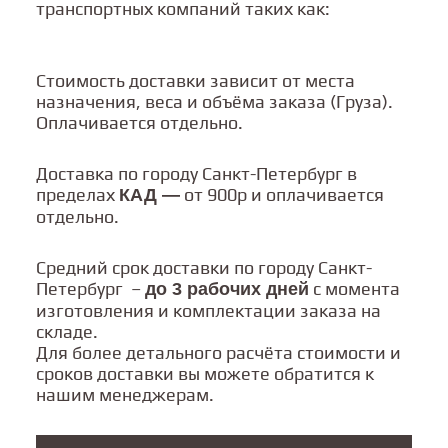
вашему усмотрению, а также
транспортных компаний таких как:
дополнительно приобретать другие модули
для большей функциональности. Кухня
сочетает в себе не только
Стоимость доставки зависит от места
функциональность, но и эстетическую
назначения, веса и объёма заказа (Груза).
привлекательность, что делает ее
Оплачиваетcя отдельно.
идеальной.
Доставка по городу Санкт-Петербург в
Цены на продукцию Веранда/ Veranda
пределах
от 900р и оплачивается
КАД —
доступны и без посредников, а также вы
отдельно.
можете заказать доставку по всей России.
Компания предлагает широкий выбор
ассортимента и гарантирует высокое
Средний срок доставки по городу Санкт-
качество продуктов.
Петербург –
с момента
до 3 рабочих дней
изготовления и комплектации заказа на
складе.
Кухня составлена с любовью и
Для более детального расчёта стоимости и
удовольствием, поэтому мы уверены, что ее
сроков доставки вы можете обратится к
приобретение принесет вам радость и
нашим менеджерам.
удовольствие на многие годы!