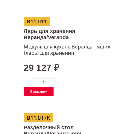
В11.011
Ларь для хранения
Веранда/Veranda
Модуль для кухонь Веранда - ящик
(ларь) для хранения
29 127
₽
-
+
В корзину
В11.017К
Разделочный стол
Веранда/Veranda mini