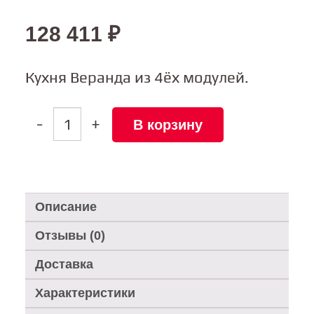
128 411
₽
Кухня Веранда из 4ёх модулей.
Количество
-
+
В корзину
товара
Кухня
Веранда/Veranda
S4
Описание
Отзывы (0)
Доставка
Характеристики