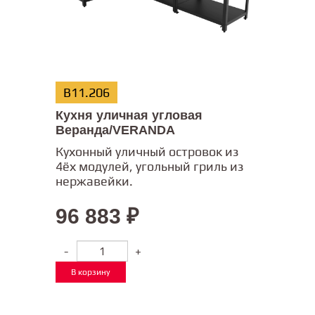
В11.206
Кухня уличная угловая
Веранда/VERANDA
Кухонный уличный островок из
4ёх модулей, угольный гриль из
нержавейки.
96 883
₽
-
+
В корзину