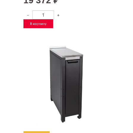
19 372
₽
-
+
В корзину