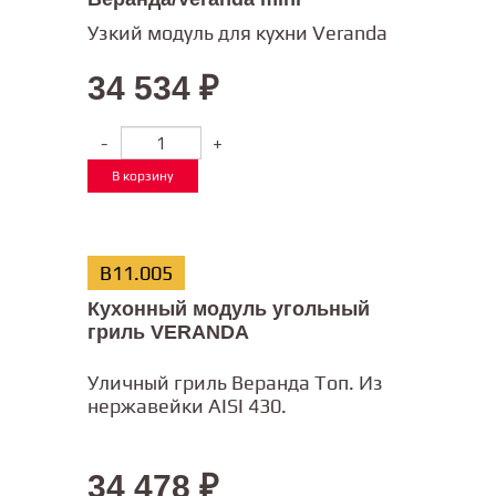
Узкий модуль для кухни Veranda
34 534
₽
-
+
В корзину
В11.005
Кухонный модуль угольный
гриль VERANDA
Уличный гриль Веранда Топ. Из
Оценка
нержавейки AISI 430.
из 5
4.33
34 478
₽