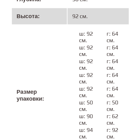
92 см.
Высота:
ш: 92
г: 64
в: 
см.
см.
см
ш: 92
г: 64
в: 
см.
см.
см
ш: 92
г: 64
в: 
см.
см.
см
ш: 92
г: 64
в: 
см.
см.
см
ш: 92
г: 64
в: 
Размер
см.
см.
см
упаковки:
ш: 50
г: 50
в: 
см.
см.
см
ш: 90
г: 62
в: 
см.
см.
см
ш: 94
г: 92
в: 
см.
см.
см