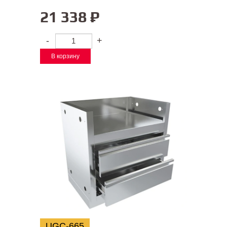
21 338
₽
-
+
В корзину
UGC-665