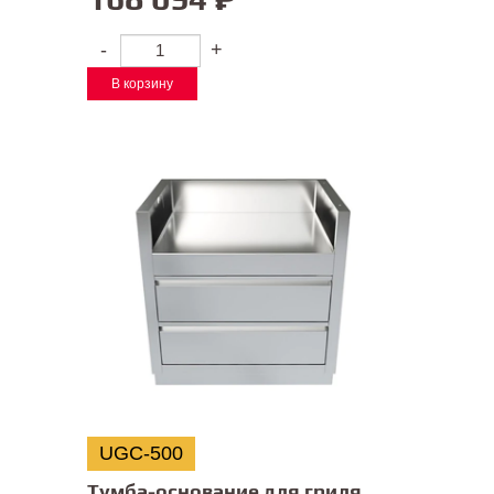
-
+
В корзину
UGC-500
Тумба-основание для гриля