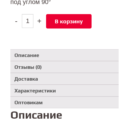
под углом 90°
Количество
-
+
В корзину
товара
Комплект
для
перехода
на
угол
90°
Описание
90T
Отзывы (0)
Доставка
Характеристики
Оптовикам
Описание