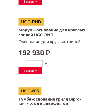
В корзину
UGC-RND
Модуль-основание для круглых
грилей UGC-RND
Основание для круглых грилей
192 930
₽
-
+
В корзину
UGC-605
Тумба-основание гриля Bipro-
605 с 2-мя выдвижными