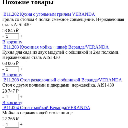
Похожие товары
В11.202
Кухня с угольным грилем VERANDA
Гриль со столом 4 полки смежное совмещение. Нержавеющая
сталь AISI 430
53 845
₽
Количество
-
+
товара
В корзину
Кухня
В11.203
Кухонная мойка + шкаф Веранда/VERANDA
с
Кухня для сада из двух модулей с обшивкой и 2мя полками.
угольным
Нержавеющая сталь AISI 430
грилем
63 005
₽
VERANDA
Количество
-
+
товара
В корзину
Кухонная
В11.208
Стол разделочный с обшивкой Веранда/VERANDA
мойка
Стол с двумя полками и дверцами, нержавейка. AISI 430
+
28 747
₽
шкаф
Количество
-
+
Веранда/VERANDA
товара
В корзину
Стол
В11.004
Стол с мойкой Веранда/VERANDA
разделочный
Мойка в нержавеющей столешнице
с
22 265
₽
обшивкой
Количество
-
+
Веранда/VERANDA