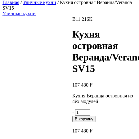
Главная
/
Уличные кухни
/ Кухня островная Веранда/Veranda
SV15
Уличные кухни
В11.216К
Кухня
островная
Веранда/Veran
SV15
107 480
₽
Кухня Веранда островная из
4ёх модулей
Количество
-
+
товара
В корзину
Кухня
островная
107 480
₽
Веранда/Veranda