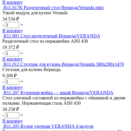
товара
В корзину
Стол
В11.017К
Разделочный стол Веранда/Veranda mini
с
Узкий модуль для кухни Veranda
мойкой
34 534
₽
Веранда/VERANDA
Количество
-
+
товара
В корзину
Разделочный
В11.001
Стол разделочный Веранда/VERANDA
стол
Разделочный стол из нержавейки AISI 430
Веранда/Veranda
19 372
₽
mini
Количество
-
+
товара
В корзину
Стол
В11.012
Стеллаж для кухонь Веранда/Veranda 580х290х1470
разделочный
Стеллаж для кухонь Веранда.
Веранда/VERANDA
9 209
₽
Количество
-
+
товара
В корзину
Стеллаж
В11.207
Кухонная мойка — шкаф Веранда/VERANDA
для
Стол уличный составной из нержавейки с обшивкой и двумя
кухонь
полками. Нержавеющая сталь AISI 430
Веранда/Veranda
34 258
₽
580х290х1470
Количество
-
+
товара
В корзину
Кухонная
В11.205
Кухня уличная VERANDA 4 модуля
мойка