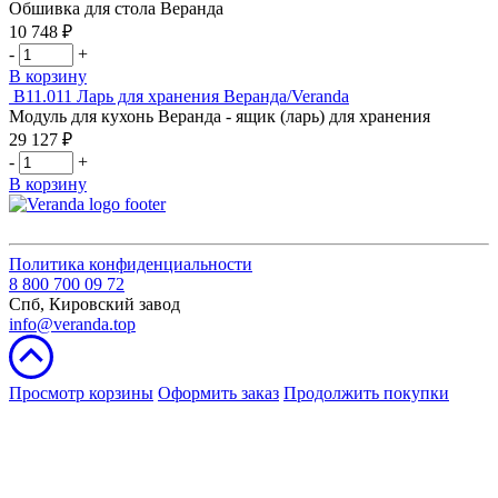
Веранда/Veranda
Обшивка для стола Веранда
850х250х650
10 748
₽
Количество
-
+
товара
В корзину
Комплект
В11.011
Ларь для хранения Веранда/Veranda
дверей
Модуль для кухонь Веранда - ящик (ларь) для хранения
и
29 127
₽
боковых
Количество
-
+
стенок
товара
В корзину
для
Ларь
кухонь
для
Veranda
хранения
Веранда/Veranda
Политика конфиденциальности
8 800 700 09 72
Спб, Кировский завод
info@veranda.top
Просмотр корзины
Оформить заказ
Продолжить покупки