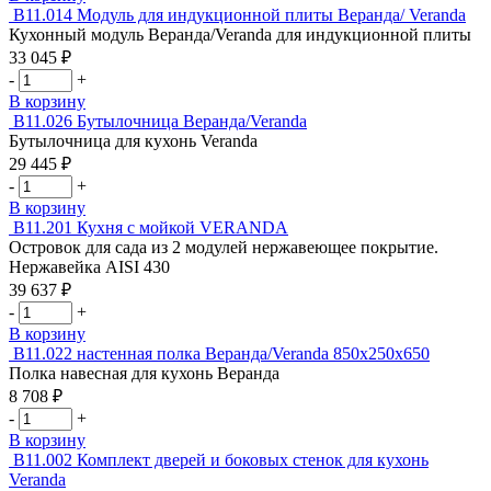
Веранда/VERANDA
Кухня
В11.014
Модуль для индукционной плиты Веранда/ Veranda
Mini
уличная
Кухонный модуль Веранда/Veranda для индукционной плиты
угловая
33 045
₽
Веранда/VERANDA
Количество
-
+
товара
В корзину
Модуль
В11.026
Бутылочница Веранда/Veranda
для
Бутылочница для кухонь Veranda
индукционной
29 445
₽
плиты
Количество
-
+
Веранда/
товара
В корзину
Veranda
Бутылочница
В11.201
Кухня с мойкой VERANDA
Веранда/Veranda
Островок для сада из 2 модулей нержавеющее покрытие.
Нержавейка AISI 430
39 637
₽
Количество
-
+
товара
В корзину
Кухня
В11.022
настенная полка Веранда/Veranda 850х250х650
с
Полка навесная для кухонь Веранда
мойкой
8 708
₽
VERANDA
Количество
-
+
товара
В корзину
настенная
В11.002
Комплект дверей и боковых стенок для кухонь
полка
Veranda