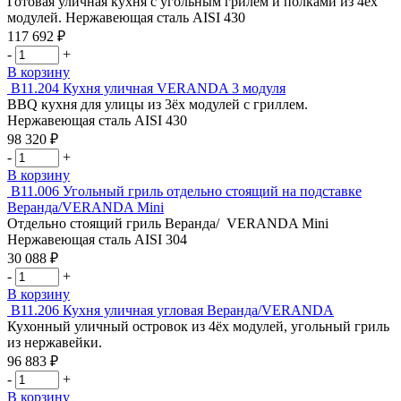
Готовая уличная кухня с угольным грилем и полками из 4ёх
-
модулей. Нержавеющая сталь AISI 430
шкаф
117 692
₽
Веранда/VERANDA
Количество
-
+
товара
В корзину
Кухня
В11.204
Кухня уличная VERANDA 3 модуля
уличная
BBQ кухня для улицы из 3ёх модулей с гриллем.
VERANDA
Нержавеющая сталь AISI 430
4
98 320
₽
модуля
Количество
-
+
товара
В корзину
Кухня
В11.006
Угольный гриль отдельно стоящий на подставке
уличная
Веранда/VERANDA Mini
VERANDA
Отдельно стоящий гриль Веранда/ VERANDA Mini
3
Нержавеющая сталь AISI 304
модуля
30 088
₽
Количество
-
+
товара
В корзину
Угольный
В11.206
Кухня уличная угловая Веранда/VERANDA
гриль
Кухонный уличный островок из 4ёх модулей, угольный гриль
отдельно
из нержавейки.
стоящий
96 883
₽
на
Количество
-
+
подставке
товара
В корзину