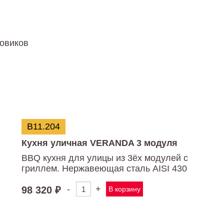
товиков
В11.204
Кухня уличная VERANDA 3 модуля
BBQ кухня для улицы из 3ёх модулей с
гриллем. Нержавеющая сталь AISI 430
-
+
98 320
₽
В корзину
Количество
товара
Кухня
уличная