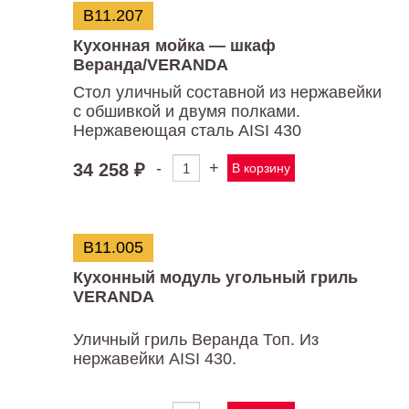
Веранда/Veranda
В11.207
850х250х650
Кухонная мойка — шкаф
Веранда/VERANDA
Стол уличный составной из нержавейки
с обшивкой и двумя полками.
Нержавеющая сталь AISI 430
-
+
34 258
₽
В корзину
Количество
товара
Кухонная
мойка
-
В11.005
шкаф
Веранда/VERANDA
Кухонный модуль угольный гриль
VERANDA
Уличный гриль Веранда Топ. Из
Оценка
нержавейки AISI 430.
4.33
из 5