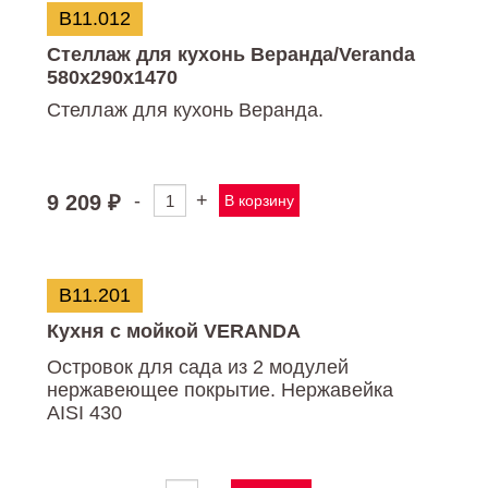
VERANDA
В11.012
3
модуля
Стеллаж для кухонь Веранда/Veranda
580х290х1470
Стеллаж для кухонь Веранда.
-
+
9 209
₽
В корзину
Количество
товара
Стеллаж
для
кухонь
В11.201
Веранда/Veranda
580х290х1470
Кухня с мойкой VERANDA
Островок для сада из 2 модулей
нержавеющее покрытие. Нержавейка
AISI 430