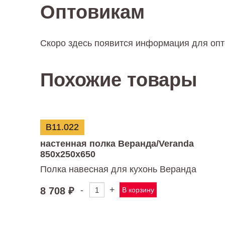
Оптовикам
Скоро здесь появится информация для оп
Похожие товары
В11.022
настенная полка Веранда/Veranda
850х250х650
Полка навесная для кухонь Веранда
-
+
8 708
₽
В корзину
Количество
товара
настенная
полка