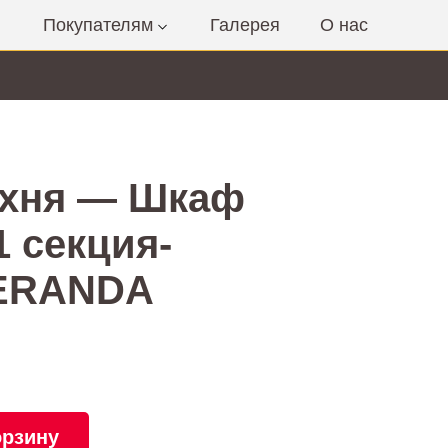
Покупателям
Галерея
О нас
ухня — Шкаф
1 секция-
VERANDA
орзину