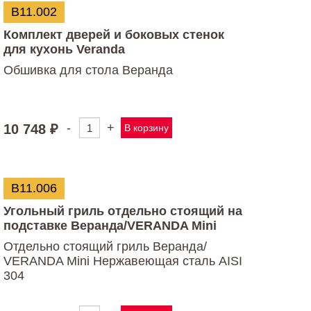
В11.002
Комплект дверей и боковых стенок
для кухонь Veranda
Обшивка для стола Веранда
-
+
10 748
₽
В корзину
Количество
товара
Комплект
дверей
и
В11.006
боковых
стенок
Угольный гриль отдельно стоящий на
для
подставке Веранда/VERANDA Mini
кухонь
Veranda
Отдельно стоящий гриль Веранда/
VERANDA Mini Нержавеющая сталь AISI
304