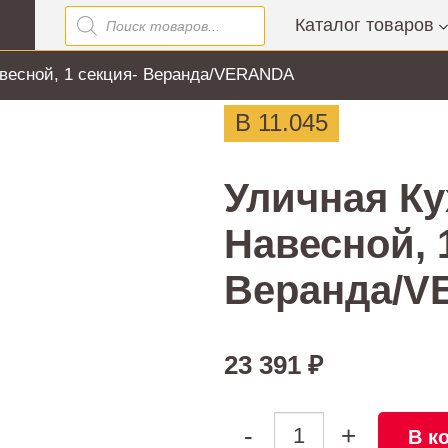
Поиск
Каталог товаров
товаров
весной, 1 секция- Веранда/VERANDA
В 11.045
Уличная К
Навесной, 
Веранда/
23 391
₽
Количество
-
+
В к
товара