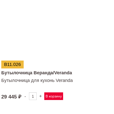
В11.026
Бутылочница Веранда/Veranda
Бутылочница для кухонь Veranda
-
+
29 445
₽
В корзину
Количество
товара
Бутылочница
Веранда/Veranda