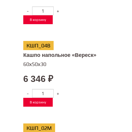
-
+
В корзину
КШП_04В
Кашпо напольное «Вереск»
60х50х30
6 346
₽
-
+
В корзину
КШП_02М