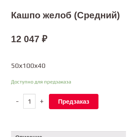
Кашпо желоб (Средний)
12 047
₽
50х100х40
Доступно для предзаказа
Количество
-
+
Предзаказ
товара
Кашпо
желоб
(Средний)