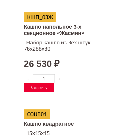
КШП_03Ж
Кашпо напольное 3-х
секционное «Жасмин»
Набор кашпо из 3ёх штук.
76х288х30
26 530
₽
-
+
В корзину
COUB01
Кашпо квадратное
15х15х15