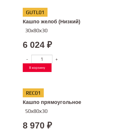
GUTL01
Кашпо желоб (Низкий)
30х80х30
6 024
₽
-
+
В корзину
REC01
Кашпо прямоугольное
50х80х30
8 970
₽