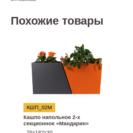
Похожие товары
КШП_02М
Кашпо напольное 2-х
секционное «Мандарин»
76х182х30