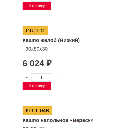
В корзину
GUTL01
Кашпо желоб (Низкий)
30х80х30
6 024
₽
-
+
В корзину
КШП_04В
Кашпо напольное «Вереск»