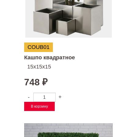
COUB01
Кашпо квадратное
15х15х15
748
₽
-
+
В корзину