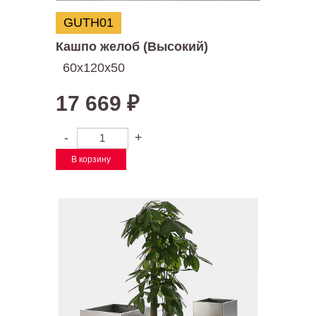
GUTH01
Кашпо желоб (Высокий)
60х120х50
17 669
₽
-
+
В корзину