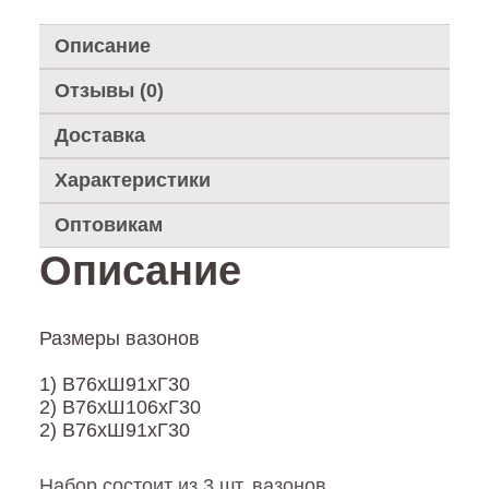
секционное
"Жасмин"
Описание
Отзывы (0)
Доставка
Характеристики
Оптовикам
Описание
Размеры вазонов
1) В76хШ91хГ30
2) В76хШ106хГ30
2) В76хШ91хГ30
Набор состоит из 3 шт. вазонов.