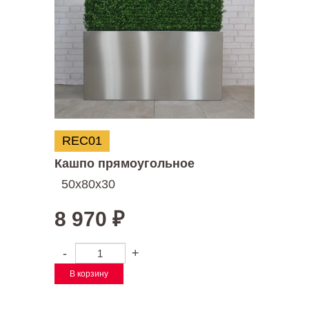
REC01
Кашпо прямоугольное
50х80х30
8 970
₽
-
+
В корзину