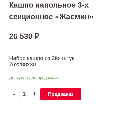
Кашпо напольное 3-х
секционное «Жасмин»
26 530
₽
Набор кашпо из 3ёх штук.
76х288х30
Доступно для предзаказа
Количество
-
+
Предзаказ
товара
Кашпо
напольное
3-
х