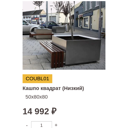
COUBL01
Кашпо квадрат (Низкий)
50х80х80
14 992
₽
-
+